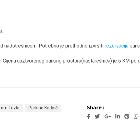
a.
od nadstrešnicom. Potrebno je prethodno izvršiti
rezervaciju
parki
. Cijena uaztvorenog parking prostora(nastarešnica) je 5 KM po 
Share :
rom Tuzla
Parking Kadirić
Google+
LinkedI
Pint