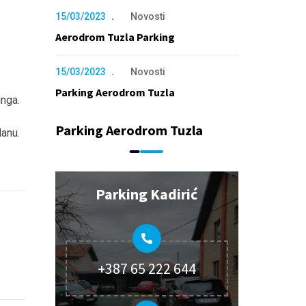
15/03/2023
Novosti
Aerodrom Tuzla Parking
15/03/2023
Novosti
Parking Aerodrom Tuzla
nga.
Parking Aerodrom Tuzla
danu.
Parking Kadirić
n
erest
Whatsapp
+387 65 222 644