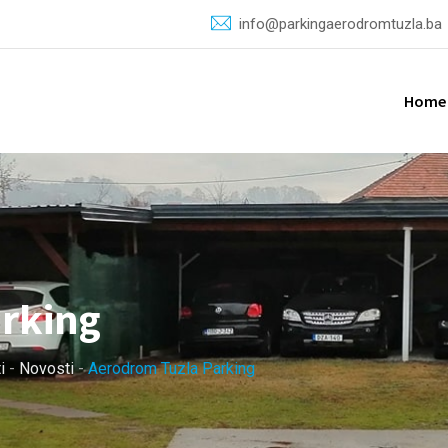
info@parkingaerodromtuzla.ba
Home
rking
i
-
Novosti
-
Aerodrom Tuzla Parking